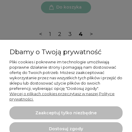
Do koszyka
<
1
2
3
4
>
Dbamy o Twoją prywatność
Pliki cookies i pokrewne im technologie umożliwiają
poprawne działanie strony i pomagają nam dostosować
ofertę do Twoich potrzeb. Możesz zaakceptować
Moje konto
wykorzystanie przez nas wszystkich tych plików i przejść do
sklepu lub dostosować użycie plików do swoich
preferencji, wybierając opcję "Dostosuj zgody".
Płatności i dostawa
Więcej o plikach cookies przeczytasz w naszej Polityce
prywatności.
Informacje
Zaakceptuj tylko niezbędne
O nas
Dostosuj zgody