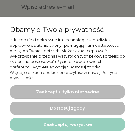
Zapisz się
Dbamy o Twoją prywatność
Pliki cookies i pokrewne im technologie umożliwiają
poprawne działanie strony i pomagają nam dostosować
ofertę do Twoich potrzeb. Możesz zaakceptować
Moje konto
wykorzystanie przez nas wszystkich tych plików i przejść do
sklepu lub dostosować użycie plików do swoich
preferencji, wybierając opcję "Dostosuj zgody".
Płatności i dostawa
Więcej o plikach cookies przeczytasz w naszej Polityce
prywatności.
Informacje
Zaakceptuj tylko niezbędne
O nas
Dostosuj zgody
Zaakceptuj wszystkie
Projekt i wykonanie:
Ecommercy.pl