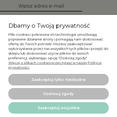
Zapisz się
Dbamy o Twoją prywatność
Pliki cookies i pokrewne im technologie umożliwiają
poprawne działanie strony i pomagają nam dostosować
ofertę do Twoich potrzeb. Możesz zaakceptować
Moje konto
wykorzystanie przez nas wszystkich tych plików i przejść do
sklepu lub dostosować użycie plików do swoich
preferencji, wybierając opcję "Dostosuj zgody".
Płatności i dostawa
Więcej o plikach cookies przeczytasz w naszej Polityce
prywatności.
Informacje
Zaakceptuj tylko niezbędne
O nas
Dostosuj zgody
Zaakceptuj wszystkie
Projekt i wykonanie:
Ecommercy.pl