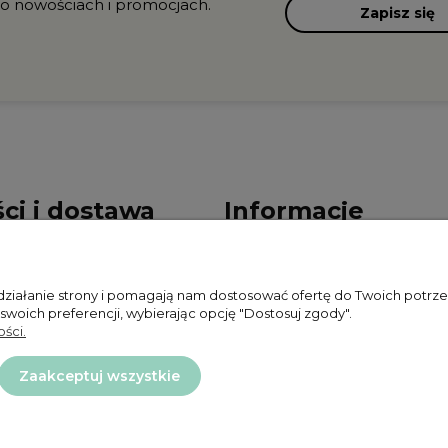
 o nowościach i promocjach.
Zapisz się
ci i dostawa
Informacje
ności
Polityka prywatności
 działanie strony i pomagają nam dostosować ofertę do Twoich potr
ty dostawy
Zwroty i reklamacje
 swoich preferencji, wybierając opcję "Dostosuj zgody".
ści.
Regulamin
Zaakceptuj wszystkie
Projekt i wykonanie:
Ecommercy.pl