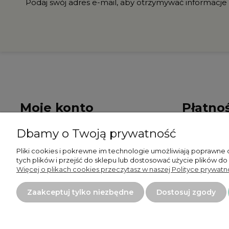
Podaj swój adres e-mail, aby otrzymywać informacje
Moje konto
Płatnoś
Dbamy o Twoją prywatność
Twoje zamówienia
Formy płat
Pliki cookies i pokrewne im technologie umożliwiają poprawne
Ustawienia konta
Czas i kosz
tych plików i przejść do sklepu lub dostosować użycie plików do
Więcej o plikach cookies przeczytasz w naszej Polityce prywatno
Przechowalnia
Zaakceptuj tylko niezbędne
Dostosuj zgody