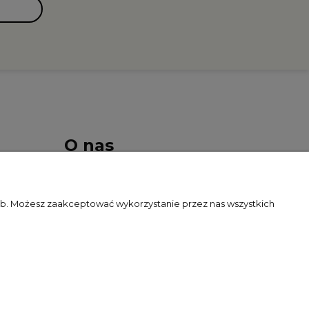
O nas
Kontakt i dane firmy
zeb. Możesz zaakceptować wykorzystanie przez nas wszystkich
O firmie
Blog