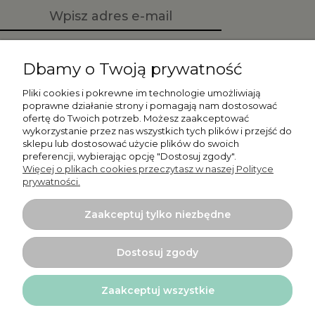
Zapisz się
Dbamy o Twoją prywatność
Pliki cookies i pokrewne im technologie umożliwiają
poprawne działanie strony i pomagają nam dostosować
ofertę do Twoich potrzeb. Możesz zaakceptować
Moje konto
wykorzystanie przez nas wszystkich tych plików i przejść do
sklepu lub dostosować użycie plików do swoich
preferencji, wybierając opcję "Dostosuj zgody".
Płatności i dostawa
Więcej o plikach cookies przeczytasz w naszej Polityce
prywatności.
Informacje
Zaakceptuj tylko niezbędne
O nas
Dostosuj zgody
Zaakceptuj wszystkie
Projekt i wykonanie:
Ecommercy.pl