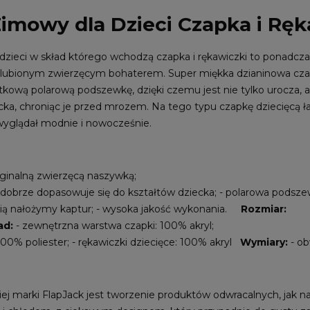
imowy dla Dzieci Czapka i Ręk
zieci w skład którego wchodzą czapka i rękawiczki to ponadczas
lubionym zwierzęcym bohaterem. Super miękka dzianinowa czapka
kową polarową podszewkę, dzięki czemu jest nie tylko urocza, al
ecka, chroniąc je przed mrozem. Na tego typu czapkę dziecięcą ł
wyglądał modnie i nowocześnie.
yginalną zwierzęcą naszywką;
ł dobrze dopasowuje się do kształtów dziecka; - polarowa podsz
cią nałożymy kaptur; - wysoka jakość wykonania.
Rozmiar:
ad:
- zewnętrzna warstwa czapki: 100% akryl;
00% poliester; - rękawiczki dziecięce: 100% akryl
Wymiary:
- ob
 marki FlapJack jest tworzenie produktów odwracalnych, jak nale