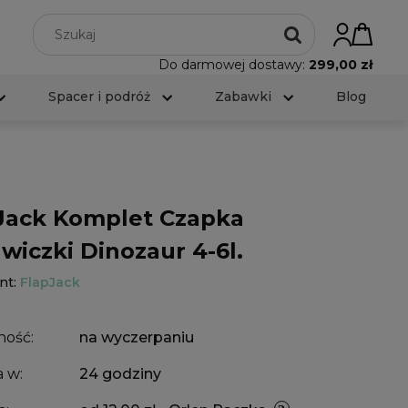
Do darmowej dostawy:
299,00 zł
Spacer i podróż
Zabawki
Blog
Jack Komplet Czapka
wiczki Dinozaur 4-6l.
nt:
FlapJack
ność:
na wyczerpaniu
 w:
24 godziny