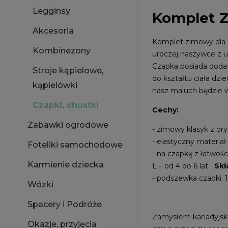
Legginsy
Komplet Z
Akcesoria
Komplet zimowy dla d
Kombinezony
uroczej naszywce z u
Czapka posiada dodat
Stroje kąpielowe,
do kształtu ciała dzi
kąpielówki
nasz maluch będzie 
Czapki, chustki
Cechy:
Zabawki ogrodowe
- zimowy klasyk z or
- elastyczny materia
Foteliki samochodowe
- na czapkę z łatwoś
Karmienie dziecka
L – od 4 do 6 lat
Skł
- podszewka czapki: 1
Wózki
Spacery i Podróże
Zamysłem kanadyjskiej
Okazje, przyjęcia