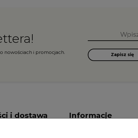
ttera!
 o nowościach i promocjach.
Zapisz się
ci i dostawa
Informacje
ności
Polityka prywatności