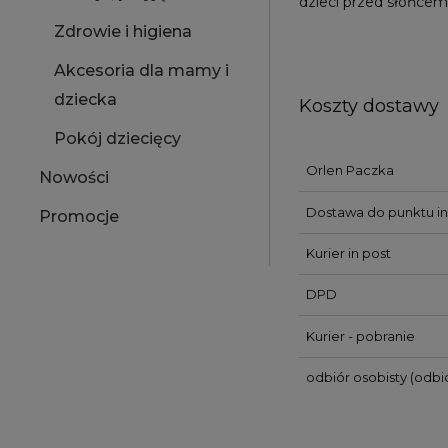
dzieci przed słońcem
Zdrowie i higiena
Akcesoria dla mamy i
dziecka
Koszty dostawy
Pokój dziecięcy
Orlen Paczka
Nowości
Dostawa do punktu in
Promocje
Kurier in post
DPD
Kurier - pobranie
odbiór osobisty
(odbió