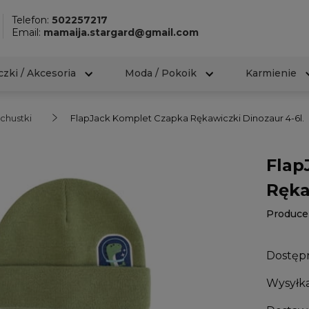
Telefon:
502257217
Email:
mamaija.stargard@gmail.com
zki / Akcesoria
Moda / Pokoik
Karmienie
 chustki
FlapJack Komplet Czapka Rękawiczki Dinozaur 4-6l.
Flap
Ręka
Produce
Dostęp
Wysyłka