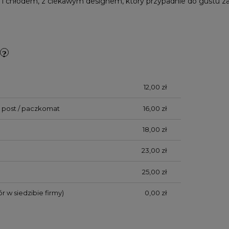
 i chłodem, z ciekawym designem, który przypadnie do gustu za
12,00 zł
 post / paczkomat
16,00 zł
18,00 zł
23,00 zł
25,00 zł
r w siedzibie firmy)
0,00 zł