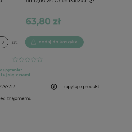
a:
od 12,00 zł
- Orlen Paczka
63,80 zł
dodaj do koszyka
szt.
eś pytania?
tuj się z nami
2257217
zapytaj o produkt
leć znajomemu