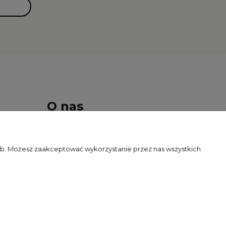
O nas
Kontakt i dane firmy
zeb. Możesz zaakceptować wykorzystanie przez nas wszystkich
O firmie
Blog