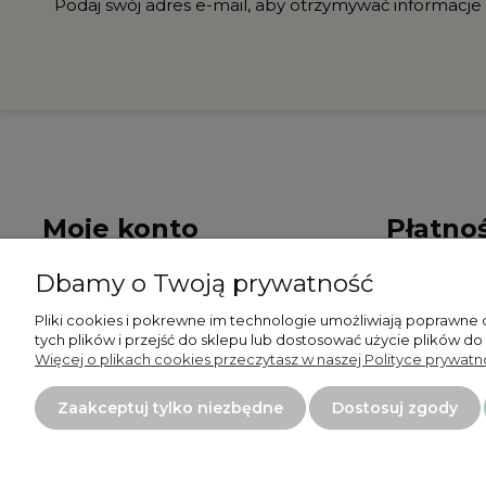
Podaj swój adres e-mail, aby otrzymywać informacje
Moje konto
Płatnoś
Dbamy o Twoją prywatność
Twoje zamówienia
Formy płat
Pliki cookies i pokrewne im technologie umożliwiają poprawne
Ustawienia konta
Czas i kosz
tych plików i przejść do sklepu lub dostosować użycie plików do
Więcej o plikach cookies przeczytasz w naszej Polityce prywatno
Przechowalnia
Zaakceptuj tylko niezbędne
Dostosuj zgody