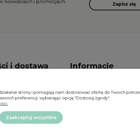
 o nowościach i promocjach.
Zapisz się
ci i dostawa
Informacje
ności
Polityka prywatności
 działanie strony i pomagają nam dostosować ofertę do Twoich potr
ty dostawy
Zwroty i reklamacje
 swoich preferencji, wybierając opcję "Dostosuj zgody".
ści.
Regulamin
Zaakceptuj wszystkie
Projekt i wykonanie:
Ecommercy.pl