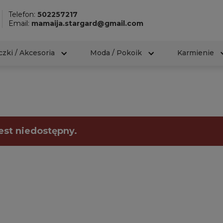
Telefon:
502257217
Email:
mamaija.stargard@gmail.com
zki / Akcesoria
Moda / Pokoik
Karmienie
est niedostępny.