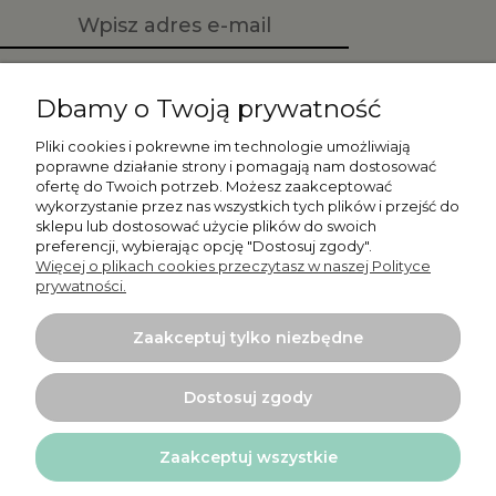
Zapisz się
Dbamy o Twoją prywatność
Pliki cookies i pokrewne im technologie umożliwiają
poprawne działanie strony i pomagają nam dostosować
ofertę do Twoich potrzeb. Możesz zaakceptować
Moje konto
wykorzystanie przez nas wszystkich tych plików i przejść do
sklepu lub dostosować użycie plików do swoich
preferencji, wybierając opcję "Dostosuj zgody".
Płatności i dostawa
Więcej o plikach cookies przeczytasz w naszej Polityce
prywatności.
Informacje
Zaakceptuj tylko niezbędne
O nas
Dostosuj zgody
Zaakceptuj wszystkie
Projekt i wykonanie:
Ecommercy.pl