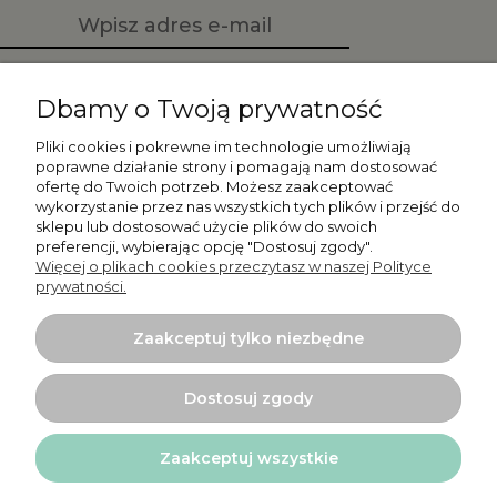
Zapisz się
Dbamy o Twoją prywatność
Pliki cookies i pokrewne im technologie umożliwiają
poprawne działanie strony i pomagają nam dostosować
ofertę do Twoich potrzeb. Możesz zaakceptować
Moje konto
wykorzystanie przez nas wszystkich tych plików i przejść do
sklepu lub dostosować użycie plików do swoich
preferencji, wybierając opcję "Dostosuj zgody".
Płatności i dostawa
Więcej o plikach cookies przeczytasz w naszej Polityce
prywatności.
Informacje
Zaakceptuj tylko niezbędne
O nas
Dostosuj zgody
Zaakceptuj wszystkie
Projekt i wykonanie:
Ecommercy.pl