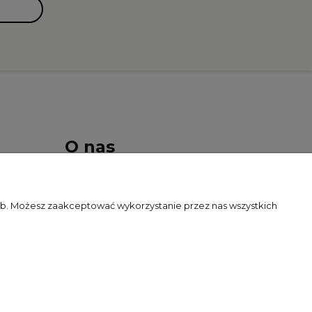
O nas
Kontakt i dane firmy
zeb. Możesz zaakceptować wykorzystanie przez nas wszystkich
O firmie
Blog