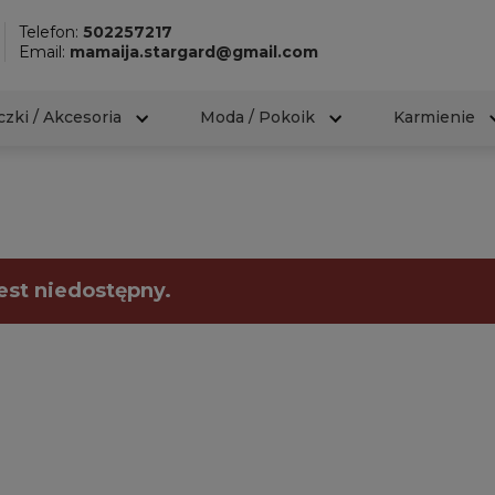
Telefon:
502257217
Email:
mamaija.stargard@gmail.com
zki / Akcesoria
Moda / Pokoik
Karmienie
est niedostępny.