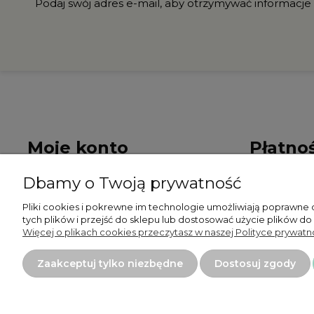
Podaj swój adres e-mail, aby otrzymywać informacje
Moje konto
Płatnoś
Dbamy o Twoją prywatność
Twoje zamówienia
Formy płat
Pliki cookies i pokrewne im technologie umożliwiają poprawne
Ustawienia konta
Czas i kosz
tych plików i przejść do sklepu lub dostosować użycie plików do
Więcej o plikach cookies przeczytasz w naszej Polityce prywatno
Przechowalnia
Zaakceptuj tylko niezbędne
Dostosuj zgody