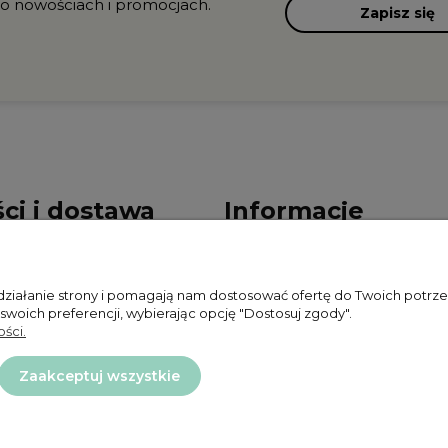
 o nowościach i promocjach.
Zapisz się
ci i dostawa
Informacje
ności
Polityka prywatności
 działanie strony i pomagają nam dostosować ofertę do Twoich potr
ty dostawy
Zwroty i reklamacje
 swoich preferencji, wybierając opcję "Dostosuj zgody".
ści.
Regulamin
Zaakceptuj wszystkie
Projekt i wykonanie:
Ecommercy.pl