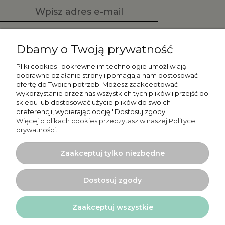
Zapisz się
Dbamy o Twoją prywatność
Pliki cookies i pokrewne im technologie umożliwiają
poprawne działanie strony i pomagają nam dostosować
ofertę do Twoich potrzeb. Możesz zaakceptować
Moje konto
wykorzystanie przez nas wszystkich tych plików i przejść do
sklepu lub dostosować użycie plików do swoich
preferencji, wybierając opcję "Dostosuj zgody".
Płatności i dostawa
Więcej o plikach cookies przeczytasz w naszej Polityce
prywatności.
Informacje
Zaakceptuj tylko niezbędne
O nas
Dostosuj zgody
Zaakceptuj wszystkie
Projekt i wykonanie:
Ecommercy.pl