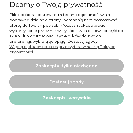
Dbamy o Twoją prywatność
Informacje
Pliki cookies i pokrewne im technologie umożliwiają
poprawne działanie strony i pomagają nam dostosować
O nas
ofertę do Twoich potrzeb. Możesz zaakceptować
wykorzystanie przez nas wszystkich tych plików i przejść do
sklepu lub dostosować użycie plików do swoich
preferencji, wybierając opcję "Dostosuj zgody".
Więcej o plikach cookies przeczytasz w naszej Polityce
prywatności.
Projekt i wykonanie:
Ecommercy.pl
Zaakceptuj tylko niezbędne
Pokaż pełną wersję strony
Dostosuj zgody
Sklep internetowy Shoper.pl
Zaakceptuj wszystkie