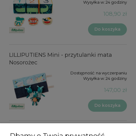
Wysyłka w:
24 godziny
108,90 zł
Do koszyka
LILLIPUTIENS Mini - przytulanki mata
Nosorożec
Dostępność:
na wyczerpaniu
Wysyłka w:
24 godziny
147,00 zł
Do koszyka
Dbamy o Twoją prywatność