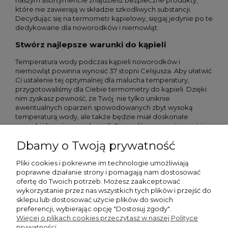
które nie zawierają w składzie szkodliwych substancji.
Decydując się na termometr kąpielowy, sięgaj jedynie po te
dedykowane dla noworodków i niemowląt.
Stwórz najlepsze warunki do kąpieli
Temperatura wody podczas kąpieli noworodków i
niemowląt powinna wynosić 37 stopni Celsjusza. Aby ułatwić
Ci ustalenie tej optymalnej dla malucha temperatury,
przygotowaliśmy dla Ciebie termometry do kąpieli. Dzięki
nim zyskasz pewność, że Twój nie tylko uniknie
ewentualnych oparzeń spowodowanych zbyt wysoką
temperaturą wody, ale także będzie miał doskonałe
warunki do zażywania kąpieli. Sprawdź nasz asortyment i
wybierz najlepszy produkt dla siebie!
Dbamy o Twoją prywatność
Pliki cookies i pokrewne im technologie umożliwiają
poprawne działanie strony i pomagają nam dostosować
ofertę do Twoich potrzeb. Możesz zaakceptować
Moje konto
wykorzystanie przez nas wszystkich tych plików i przejść do
sklepu lub dostosować użycie plików do swoich
preferencji, wybierając opcję "Dostosuj zgody".
Płatności i dostawa
Więcej o plikach cookies przeczytasz w naszej Polityce
prywatności.