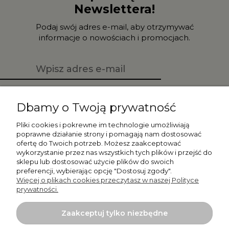
Newslettera!
Podaj swój adres e-mail, aby otrzymywać
informacje o nowościach i promocjach.
Zapisz się
Dbamy o Twoją prywatność
Pliki cookies i pokrewne im technologie umożliwiają
poprawne działanie strony i pomagają nam dostosować
ofertę do Twoich potrzeb. Możesz zaakceptować
Moje konto
wykorzystanie przez nas wszystkich tych plików i przejść do
sklepu lub dostosować użycie plików do swoich
preferencji, wybierając opcję "Dostosuj zgody".
Płatności i dostawa
Więcej o plikach cookies przeczytasz w naszej Polityce
prywatności.
Informacje
Zaakceptuj tylko niezbędne
O nas