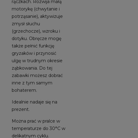
rączkach. Rozwija małą
motorykę (chwytanie i
potrząsanie), aktywizuje
zmysł słuchu
(grzechocze), wzroku i
dotyku. Obręcze mogę
także pełnić funkcję
gryzaków i przynosić
ulgę w trudnym okresie
ząbkowania. Do tej
zabawki możesz dobrać
inne z tym samym
bohaterem.
Idealnie nadaje się na
prezent.
Można prać w pralce w
temperaturze do 30°C w
delikatnym cyklu.