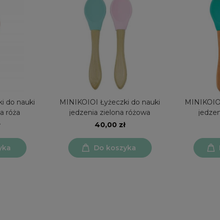
i do nauki
MINIKOIOI Łyżeczki do nauki
MINIKOIOI
a róża
jedzenia zielona różowa
jedzen
40,00 zł
yka
Do koszyka