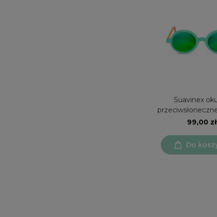
Suavinex oku
przeciwsłoneczne
polaryzacja 
99,00 zł
Do kosz