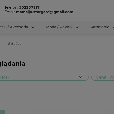
Telefon:
502257217
Email:
mamaija.stargard@gmail.com
zki / Akcesoria
Moda / Pokoik
Karmienie
Sztućce
glądania
ierz)
Cena: (w