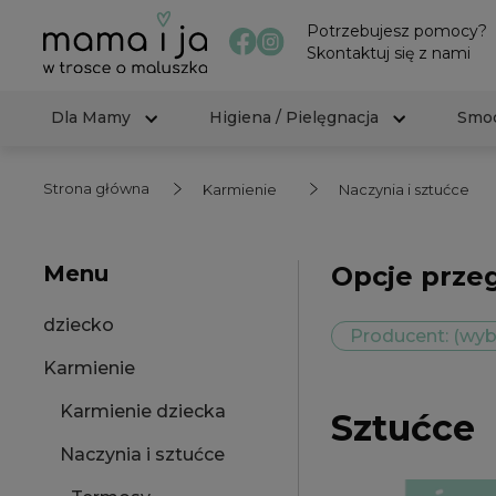
Potrzebujesz pomocy?
Skontaktuj się z nami
Dla Mamy
Higiena / Pielęgnacja
Smoc
Strona główna
Karmienie
Naczynia i sztućce
Menu
Opcje prze
dziecko
Producent: (wyb
Karmienie
Karmienie dziecka
Sztućce
Naczynia i sztućce