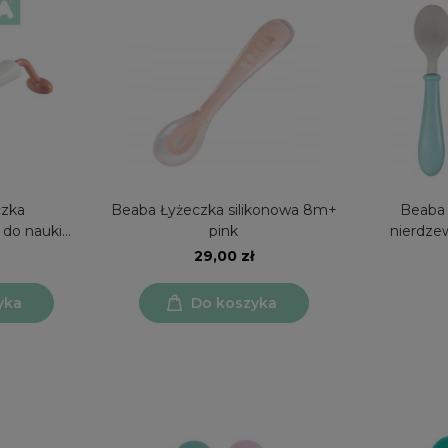
czka
Beaba Łyżeczka silikonowa 8m+
Beaba 
o nauki
pink
nierdze
nk
29,00 zł
yka
Do koszyka