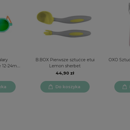
lary
B.BOX Pierwsze sztućce etui
OXO Sztu
 12-24m.
Lemon sherbet
UV400
44,90 zł
yka
Do koszyka