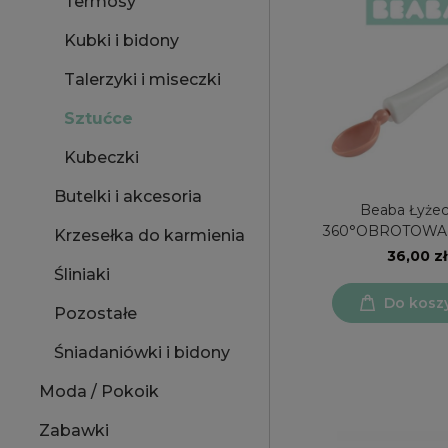
Termosy
Kubki i bidony
Talerzyki i miseczki
Sztućce
Kubeczki
Butelki i akcesoria
Beaba Łyże
360°OBROTOWA d
Krzesełka do karmienia
jedzenia pi
36,00 zł
Śliniaki
Do kosz
Pozostałe
Śniadaniówki i bidony
Moda / Pokoik
Zabawki