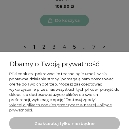
108,90 zł
Do koszyka
<
1
2
3
4
5
...
7
>
Dbamy o Twoją prywatność
Pliki cookies i pokrewne im technologie umożliwiają
poprawne działanie strony i pomagają nam dostosować
ofertę do Twoich potrzeb. Możesz zaakceptować
Moje konto
wykorzystanie przez nas wszystkich tych plików i przejść do
sklepu lub dostosować użycie plików do swoich
preferencji, wybierając opcję "Dostosuj zgody".
Płatności i dostawa
Więcej o plikach cookies przeczytasz w naszej Polityce
prywatności.
Informacje
Zaakceptuj tylko niezbędne
O nas