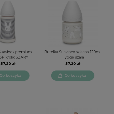
Suavinex premium
Butelka Suavinex szklana 120ml,
3P królik SZARY
Hygge szara
57,20 zł
57,20 zł
Do koszyka
Do koszyka