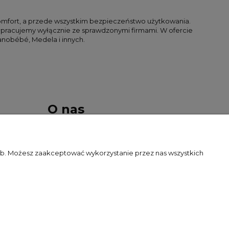
komfort, a przede wszystkim bezpieczeństwo użytkowania.
pracujemy wyłącznie ze sprawdzonymi firmami. W ofercie
anobébé, Medela i innych.
O nas
Kontakt i dane firmy
zeb. Możesz zaakceptować wykorzystanie przez nas wszystkich
O firmie
Blog