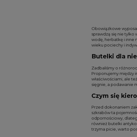
Obowiązkowe wyposażen
sprawdzą się nie tylk
wodę, herbatkę i inne
wieku pociechy i indy
Butelki dla ni
Zadbaliśmy o różnorod
Proponujemy między inn
właściwościami, ale te
sięgnie, a podawanie m
Czym się kiero
Przed dokonaniem zaku
szkrabów ta pojemność 
odpornościowy, dlatego
również butelki antyko
trzyma picie, warto pos