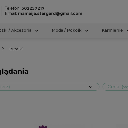
Telefon:
502257217
Email:
mamaija.stargard@gmail.com
zki / Akcesoria
Moda / Pokoik
Karmienie
Butelki
glądania
ierz)
Cena: (w