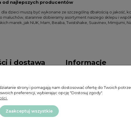
ia od najlepszych producentów
 dla dzieci muszą być wykonane ze szczególną dbałością o jakość, 
 maluchów, starannie dobieramy asortyment naszego sklepu i współ
kich marek, jak NUK, Mam, Beaba, Twistshake, Suavinex, Mimijumi, N
ci i dostawa
Informacje
ności
Polityka prywatności
 działanie strony i pomagają nam dostosować ofertę do Twoich potr
ty dostawy
Zwroty i reklamacje
 swoich preferencji, wybierając opcję "Dostosuj zgody".
ści.
Regulamin
Zaakceptuj wszystkie
Projekt i wykonanie:
Ecommercy.pl