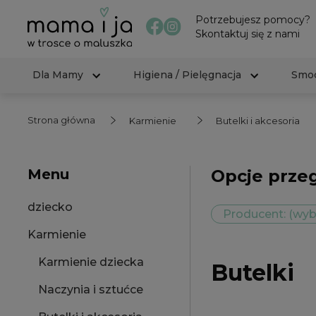
Potrzebujesz pomocy?
Skontaktuj się z nami
Dla Mamy
Higiena / Pielęgnacja
Smoc
Strona główna
Karmienie
Butelki i akcesoria
Menu
Opcje prze
dziecko
Producent: (wyb
Karmienie
Karmienie dziecka
Butelki
Naczynia i sztućce