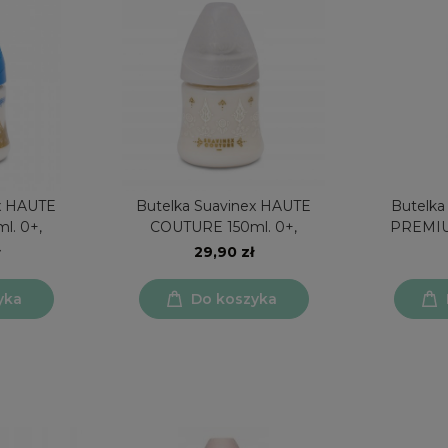
ex HAUTE
Butelka Suavinex HAUTE
Butelka
l. 0+,
COUTURE 150ml. 0+,
29,90 zł
yka
Do koszyka