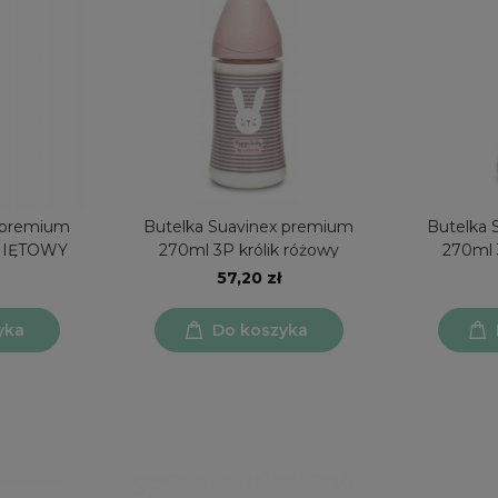
 premium
Butelka Suavinex premium
Butelka 
 MIĘTOWY
270ml 3P królik różowy
270ml 
57,20 zł
yka
Do koszyka