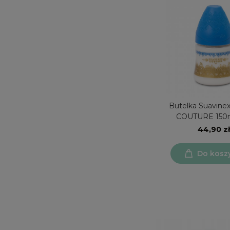
Butelka Suavin
COUTURE 150m
44,90 zł
Do kosz