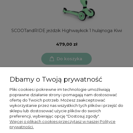
SCOOTandRIDE jeździk Highwaykick 1 hulajnoga Kiwi
479,00 zł
Do koszyka
Dbamy o Twoją prywatność
Pliki cookies i pokrewne im technologie umożliwiają
poprawne działanie strony i pomagają nam dostosować
ofertę do Twoich potrzeb. Możesz zaakceptować
Moje konto
wykorzystanie przez nas wszystkich tych plików i przejść do
sklepu lub dostosować użycie plików do swoich
preferencji, wybierając opcję "Dostosuj zgody".
Płatności i dostawa
Więcej o plikach cookies przeczytasz w naszej Polityce
prywatności.
Informacje