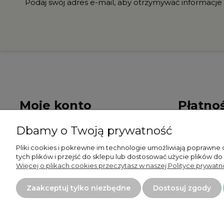
Podaj swój adres e-mail, aby otrzymywać informacje
Moje konto
Płatnoś
Dbamy o Twoją prywatność
Twoje zamówienia
Formy płat
Pliki cookies i pokrewne im technologie umożliwiają poprawne
Ustawienia konta
Czas i kosz
tych plików i przejść do sklepu lub dostosować użycie plików do
Więcej o plikach cookies przeczytasz w naszej Polityce prywatno
Przechowalnia
Zaakceptuj tylko niezbędne
Dostosuj zgody