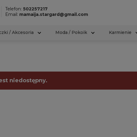
Telefon:
502257217
Email:
mamaija.stargard@gmail.com
zki / Akcesoria
Moda / Pokoik
Karmienie
est niedostępny.