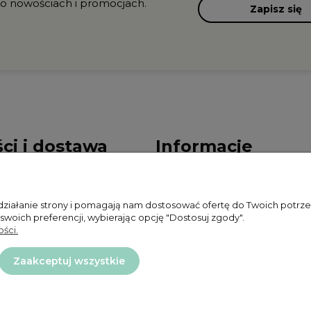
 o nowościach i promocjach.
Zapisz się
ci i dostawa
Informacje
ności
Polityka prywatności
 działanie strony i pomagają nam dostosować ofertę do Twoich potr
ty dostawy
Zwroty i reklamacje
 swoich preferencji, wybierając opcję "Dostosuj zgody".
ści.
Regulamin
Zaakceptuj wszystkie
Projekt i wykonanie:
Ecommercy.pl