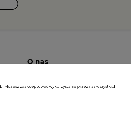
O nas
Kontakt i dane firmy
zeb. Możesz zaakceptować wykorzystanie przez nas wszystkich
O firmie
Blog