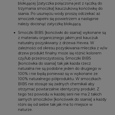
blokującej [zatyczka połączona jest z rączką do
trzymania smoczka] kauczukową końcówkę do
ssania. Po usunięciu wody proszę odczekać aż
smoczek napełni się powietrzem a następnie
należy docisnąć zatyczkę blokującą.
Smoczki BIBS [końcówki do ssania] wykonane są
z materiału organicznego jakim jest kauczuk
naturalny pozyskiwany z drzewa Hevea. W
zależności od okresu pozyskiwania mleczka z w/w
drzew produkt finalny może się różnić kolorem
czy/lub przeźroczystością. Smoczki BIBS
[końcówka do ssania] tak jak każda rzecz
naturalna nie są podobne jeden do drugiego w
100% i nie będą ponieważ są w wykonane ze
100% naturalnego półproduktu. W smoczkach
BIBS nie stosuje się żadnych chemikali aby
otrzymać powtarzalnie identyczny produkt. Z
tego też powodu w każdej serii nie ma 2 takich
samych smoczków [końcówek do ssania] a każdy
różni się od siebie tak jak ma to miejsce w
naturze.