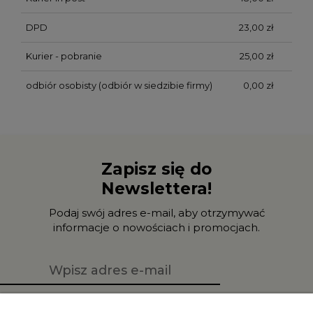
DPD
23,00 zł
Kurier - pobranie
25,00 zł
odbiór osobisty
(odbiór w siedzibie firmy)
0,00 zł
Zapisz się do
Newslettera!
Podaj swój adres e-mail, aby otrzymywać
informacje o nowościach i promocjach.
Zapisz się