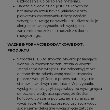
uszkodzenia lub osłabienia materiału..
Bardzo niewiele dzieci jest uczulonych na
naturalny kauczuk hevea, jakkolwiek przy
pierwszym zastosowaniu należy zwrócić
szczególną uwagę na wszelkie możliwe reakcje
alergiczne i w przypadku ich wystąpienia
zamienić smoczek na smoczek z silikonu
medycznego.
WAŻNE INFORMACJE DODATKOWE DOT.
PRODUKTU
Smoczki BIBS to smoczki otwarte posiadające
wentyl. W momencie zanurzenia w wodzie
[sterylizacja we wrzątku - nie zalecamy] może
dochodzić do zalania wodą środka smoczka
poprzez wentyl. Jest to proces naturalny i nie
stanowi o wadliwym produkcie. W przypadku
wystąpienia takiej sytuacji, należy po wyciągnięciu
smoczka z wody, usunąć wodę ze środka
końcówki do ssania poprzez jej mechaniczne
wyciśnięcie. W celu szybszego usunięcia wody
sugerujemy delikatnie wyciągnięcie zatyczki