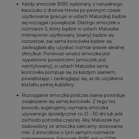
Każdy smoczek BIBS wykonany z naturalnego
kauczuku z drzewa Hevea po pewnym czasie
użytkowania [pracuje w ustach Maluszka] będzie
się rozciągał i powiększał. Dlatego smoczek o
rozmiarze S, który będzie w ustach Maluszka
intensywnie użytkowany [ssany] będzie się
rozszerzał, zaś sama końcówka będzie się
zaokrąglała aby uzyskać rozmiar prawie idealnej
sfery/kuli. Ponieważ wnętrz smoczka jest
wypełnione powietrzem [smoczek jest
wentylowany], w ustach Maluszka sama
końcówka pompuje się za każdym ssaniem,
powiększając i zaokrąglając się, aż do uzyskania
kształtu pełnej kuli/sfery.
Rozciąganie smoczka podczas ssania powoduje
zwiększanie się samej końcówki. Z tego też
powodu sugerujemy wymianę smoczka
używanego sporadycznie co 21 - 30 dni lub jeśli
zachodzi potrzeba częściej. Aby Maluszek był
zadowolony ze smoczka zalecamy stosowania
min. 2 smoczków o tym samym rozmiarze
naprzemiennie. Smoczek BIBS jest w 100%