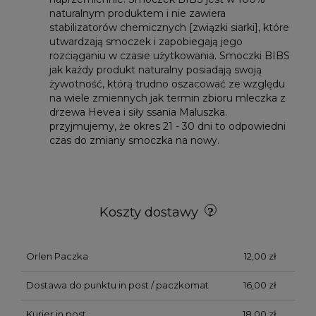
naturalnym produktem i nie zawiera
stabilizatorów chemicznych [związki siarki], które
utwardzają smoczek i zapobiegają jego
rozciąganiu w czasie użytkowania. Smoczki BIBS
jak każdy produkt naturalny posiadają swoją
żywotność, którą trudno oszacować ze względu
na wiele zmiennych jak termin zbioru mleczka z
drzewa Hevea i siły ssania Maluszka.
przyjmujemy, że okres 21 - 30 dni to odpowiedni
czas do zmiany smoczka na nowy.
Koszty dostawy
Orlen Paczka
12,00 zł
Dostawa do punktu in post / paczkomat
16,00 zł
Kurier in post
18,00 zł