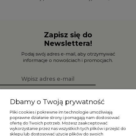
Zapisz się do
Newslettera!
Podaj swój adres e-mail, aby otrzymywać
informacje o nowościach i promocjach.
Zapisz się
Dbamy o Twoją prywatność
Pliki cookies i pokrewne im technologie umożliwiają
poprawne działanie strony i pomagają nam dostosować
ofertę do Twoich potrzeb. Możesz zaakceptować
Moje konto
wykorzystanie przez nas wszystkich tych plików i przejść do
sklepu lub dostosować użycie plików do swoich