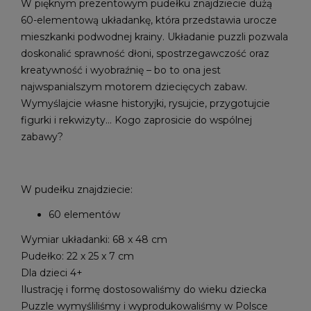
W pięknym prezentowym pudełku znajdziecie dużą
60-elementową układankę, która przedstawia urocze
mieszkanki podwodnej krainy. Układanie puzzli pozwala
doskonalić sprawność dłoni, spostrzegawczość oraz
kreatywność i wyobraźnię – bo to ona jest
najwspanialszym motorem dziecięcych zabaw.
Wymyślajcie własne historyjki, rysujcie, przygotujcie
figurki i rekwizyty… Kogo zaprosicie do wspólnej
zabawy?
W pudełku znajdziecie:
60 elementów
Wymiar układanki: 68 x 48 cm
Pudełko: 22 x 25 x 7 cm
Dla dzieci 4+
Ilustrację i formę dostosowaliśmy do wieku dziecka
Puzzle wymyśliliśmy i wyprodukowaliśmy w Polsce