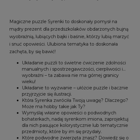
Magiczne puzzle Syrenki to doskonały pomysł na
mądry prezent dla przedszkolaków obdarzonych bujną
wyobraźnią, lubiących bajki i baśnie, którzy lubią marzyć
i snuć opowieści. Ulubiona tematyka to doskonała
zachęta, by się bawić!
Układanie puzzli to świetne ćwiczenie zdolności
manualnych i spostrzegawczości, cierpliwości i…
wyobraźni – ta zabawa nie ma górnej granicy
wieku!
Układanie to wyzwanie – ułóżcie puzzle i bacznie
przyjrzyjcie się ilustracji.
Która Syrenka zwróciła Twoją uwagę? Dlaczego?
Może ma hobby takie jak Ty?
Wymyślaj własne opowieści o podwodnych
bohaterkach, nadaj syrenkom imiona, zaprojektuj
dla nich pasujące kolorystycznie lub tematycznie
przedmioty, które by im się przydały.
Które podwodne zwierzęta znasz? Dowiedz się o