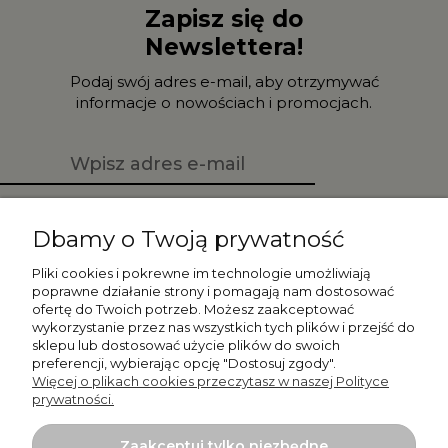
Zapisz się do
Newslettera!
Podaj swój adres e-mail, aby otrzymywać
informacje o nowościach i promocjach.
Zapisz się
Dbamy o Twoją prywatność
Pliki cookies i pokrewne im technologie umożliwiają
poprawne działanie strony i pomagają nam dostosować
ofertę do Twoich potrzeb. Możesz zaakceptować
Moje konto
wykorzystanie przez nas wszystkich tych plików i przejść do
sklepu lub dostosować użycie plików do swoich
preferencji, wybierając opcję "Dostosuj zgody".
Płatności i dostawa
Więcej o plikach cookies przeczytasz w naszej Polityce
prywatności.
Informacje
Zaakceptuj tylko niezbędne