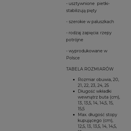
- usztywnione pietki-
stabilizują pięty
- szerokie w paluszkach
- rodzaj zapięcia: rzepy
potrójne
- wyprodukowane w
Polsce
TABELA ROZMIARÓW
Rozmiar obuwia, 20,
21, 22, 23, 24, 25
Długość wkładki
wewnątrz buta (cm),
13, 13,5, 14, 14,5, 15,
15,5
Max. długość stopy
kupującego (cm),
12,5, 13, 13,5, 14, 14,5,