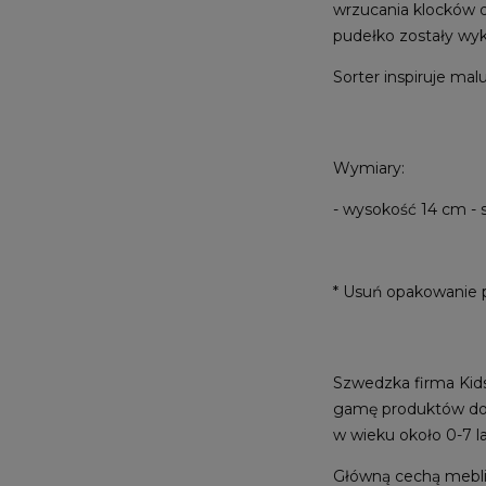
wrzucania klocków d
pudełko zostały wyk
Sorter inspiruje ma
Wymiary:
- wysokość 14 cm - 
* Usuń opakowanie 
Szwedzka firma Kids
gamę produktów do d
w wieku około 0-7 la
Główną cechą mebli 