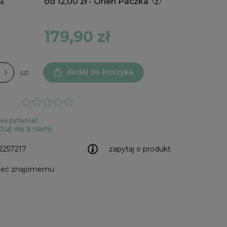
a:
od 12,00 zł
- Orlen Paczka
179,90 zł
dodaj do koszyka
szt.
eś pytania?
tuj się z nami
2257217
zapytaj o produkt
leć znajomemu