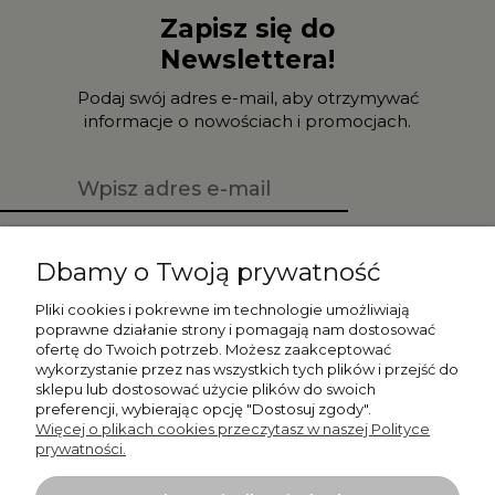
Zapisz się do
Newslettera!
Podaj swój adres e-mail, aby otrzymywać
informacje o nowościach i promocjach.
Zapisz się
Dbamy o Twoją prywatność
Pliki cookies i pokrewne im technologie umożliwiają
poprawne działanie strony i pomagają nam dostosować
ofertę do Twoich potrzeb. Możesz zaakceptować
Moje konto
wykorzystanie przez nas wszystkich tych plików i przejść do
sklepu lub dostosować użycie plików do swoich
preferencji, wybierając opcję "Dostosuj zgody".
Płatności i dostawa
Więcej o plikach cookies przeczytasz w naszej Polityce
prywatności.
Informacje