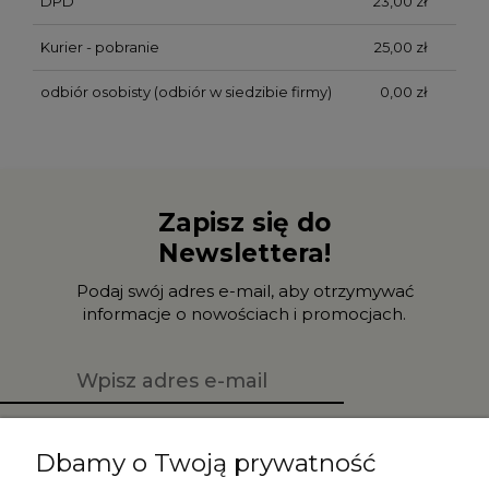
DPD
23,00 zł
Kurier - pobranie
25,00 zł
odbiór osobisty
(odbiór w siedzibie firmy)
0,00 zł
Zapisz się do
Newslettera!
Podaj swój adres e-mail, aby otrzymywać
informacje o nowościach i promocjach.
Zapisz się
Dbamy o Twoją prywatność