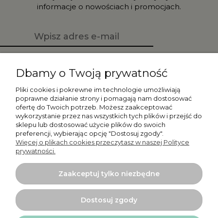
informacje o nowościach i promocjach.
Zapisz się
Dbamy o Twoją prywatność
Pliki cookies i pokrewne im technologie umożliwiają
poprawne działanie strony i pomagają nam dostosować
ofertę do Twoich potrzeb. Możesz zaakceptować
Moje konto
wykorzystanie przez nas wszystkich tych plików i przejść do
sklepu lub dostosować użycie plików do swoich
preferencji, wybierając opcję "Dostosuj zgody".
Płatności i dostawa
Więcej o plikach cookies przeczytasz w naszej Polityce
prywatności.
Informacje
Zaakceptuj tylko niezbędne
O nas
Dostosuj zgody