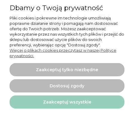
Zapisz się
Dbamy o Twoją prywatność
Pliki cookies i pokrewne im technologie umożliwiają
poprawne działanie strony i pomagają nam dostosować
ofertę do Twoich potrzeb. Możesz zaakceptować
Moje konto
wykorzystanie przez nas wszystkich tych plików i przejść do
sklepu lub dostosować użycie plików do swoich
preferencji, wybierając opcję "Dostosuj zgody".
Płatności i dostawa
Więcej o plikach cookies przeczytasz w naszej Polityce
prywatności.
Informacje
Zaakceptuj tylko niezbędne
O nas
Dostosuj zgody
Zaakceptuj wszystkie
Projekt i wykonanie:
Ecommercy.pl
Pokaż pełną wersję strony
Sklep internetowy Shoper.pl