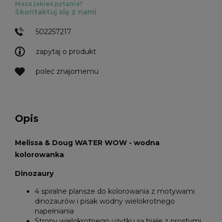
Masz jakieś pytania?
Skontaktuj się z nami
502257217
zapytaj o produkt
poleć znajomemu
Opis
Melissa & Doug WATER WOW - wodna
kolorowanka
Dinozaury
4 spiralne plansze do kolorowania z motywami
dinozaurów i pisak wodny wielokrotnego
napełniania
Strony wielokrotnego użytku są białe z prostymi