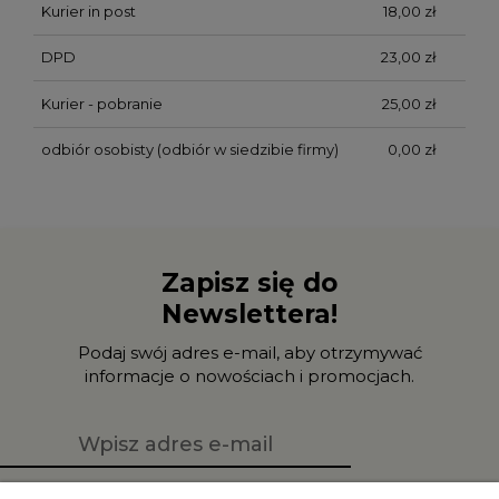
Kurier in post
18,00 zł
DPD
23,00 zł
Kurier - pobranie
25,00 zł
odbiór osobisty
(odbiór w siedzibie firmy)
0,00 zł
Zapisz się do
Newslettera!
Podaj swój adres e-mail, aby otrzymywać
informacje o nowościach i promocjach.