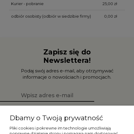
Kurier - pobranie
25,00 zł
odbiór osobisty
(odbiór w siedzibie firmy)
0,00 zł
Zapisz się do
Newslettera!
Podaj swój adres e-mail, aby otrzymywać
informacje o nowościach i promocjach.
Zapisz się
Dbamy o Twoją prywatność
Pliki cookies i pokrewne im technologie umożliwiają
poprawne działanie strony i pomagają nam dostosować