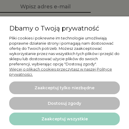
Zapisz się
Dbamy o Twoją prywatność
Pliki cookies i pokrewne im technologie umożliwiają
poprawne działanie strony i pomagają nam dostosować
ofertę do Twoich potrzeb. Możesz zaakceptować
Moje konto
wykorzystanie przez nas wszystkich tych plików i przejść do
sklepu lub dostosować użycie plików do swoich
preferencji, wybierając opcję "Dostosuj zgody".
Płatności i dostawa
Więcej o plikach cookies przeczytasz w naszej Polityce
prywatności.
Informacje
Zaakceptuj tylko niezbędne
O nas
Dostosuj zgody
Zaakceptuj wszystkie
Projekt i wykonanie:
Ecommercy.pl