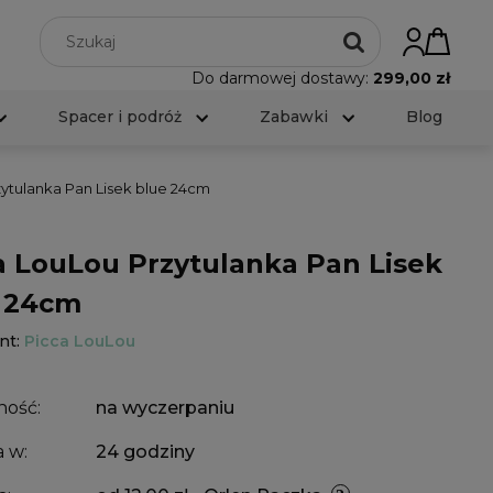
Do darmowej dostawy:
299,00 zł
Spacer i podróż
Zabawki
Blog
ytulanka Pan Lisek blue 24cm
a LouLou Przytulanka Pan Lisek
 24cm
nt:
Picca LouLou
ność:
na wyczerpaniu
 w:
24 godziny