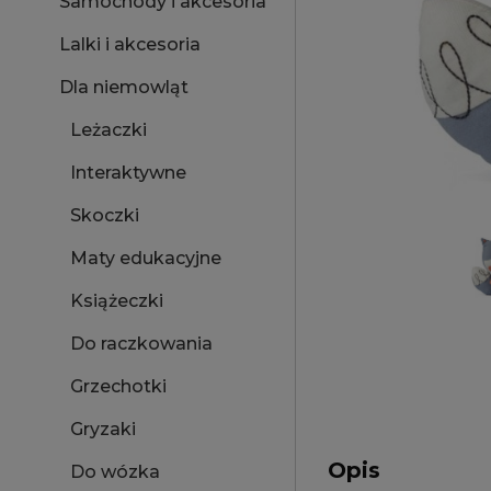
Samochody i akcesoria
Lalki i akcesoria
Dla niemowląt
Leżaczki
Interaktywne
Skoczki
Maty edukacyjne
Książeczki
Do raczkowania
Grzechotki
Gryzaki
Opis
Do wózka