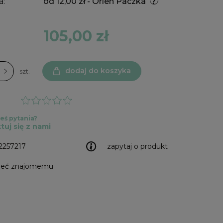
a:
od 12,00 zł
- Orlen Paczka
105,00 zł
dodaj do koszyka
szt.
eś pytania?
tuj się z nami
2257217
zapytaj o produkt
leć znajomemu