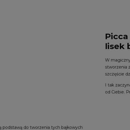
Picca
lisek
W magicznym
stworzenia 
szczęście d
I tak zaczyn
od Ciebie. P
są podstawą do tworzenia tych bajkowych