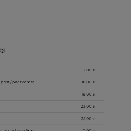
12,00 zł
 post / paczkomat
16,00 zł
18,00 zł
23,00 zł
25,00 zł
r w siedzibie firmy)
0,00 zł