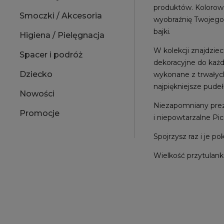
produktów. Kolorow
Smoczki / Akcesoria
wyobraźnię Twojego
bajki.
Higiena / Pielęgnacja
W kolekcji znajdzie
Spacer i podróż
dekoracyjne do każ
Dziecko
wykonane z trwałyc
najpiękniejsze pud
Nowości
Niezapomniany prez
Promocje
i niepowtarzalne Pic
Spojrzysz raz i je p
Wielkość przytulank