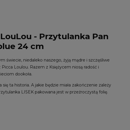
 LouLou - Przytulanka Pan
 blue 24 cm
 świecie, niedaleko naszego, żyją mądre i szczęśliwe
z Picca Loulou. Razem z Księżycem niosą radość i
zieciom dookoła.
a się ta historia. A jakie będzie miała zakończenie zależy
rzytulanka LISEK pakowana jest w przeźroczystą folię.