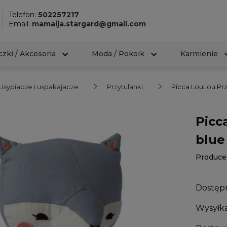
Telefon:
502257217
Email:
mamaija.stargard@gmail.com
zki / Akcesoria
Moda / Pokoik
Karmienie
Usypiacze i uspakajacze
Przytulanki
Picca LouLou Prz
Picc
blue
Produce
Dostęp
Wysyłka