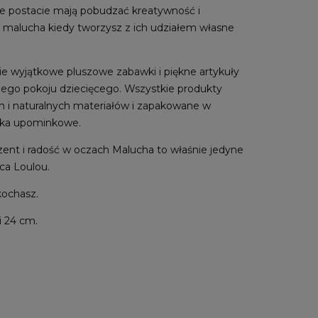
e postacie mają pobudzać kreatywność i
 malucha kiedy tworzysz z ich udziałem własne
cie wyjątkowe pluszowe zabawki i piękne artykuły
dego pokoju dziecięcego. Wszystkie produkty
h i naturalnych materiałów i zapakowane w
ełka upominkowe.
ent i radość w oczach Malucha to właśnie jedyne
ca Loulou.
okochasz.
i 24 cm.