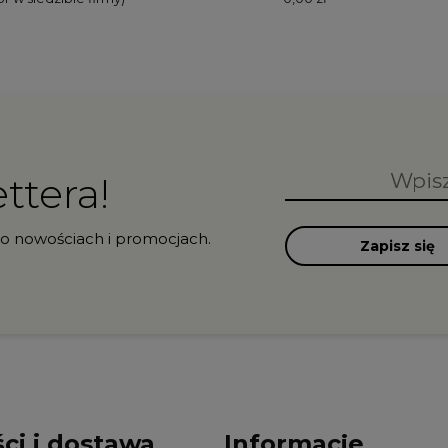
ttera!
 o nowościach i promocjach.
Zapisz się
ci i dostawa
Informacje