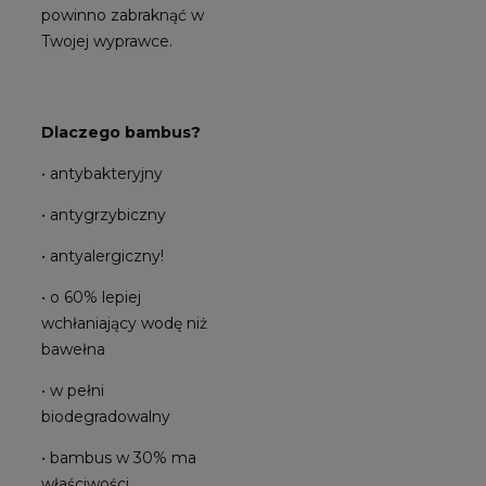
powinno zabraknąć w
Twojej wyprawce.
Dlaczego bambus?
• antybakteryjny
• antygrzybiczny
• antyalergiczny!
• o 60% lepiej
wchłaniający wodę niż
bawełna
• w pełni
biodegradowalny
• bambus w 30% ma
właściwości