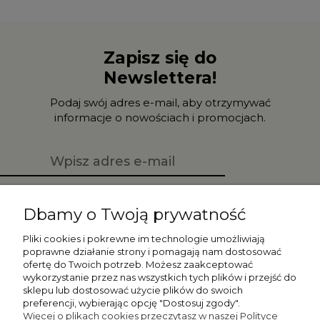
Zapisz się do
Newslettera!
Podaj swój adres e-mail, aby otrzymywać
informacje o nowościach i promocjach.
Zapisz się
Dbamy o Twoją prywatność
Pliki cookies i pokrewne im technologie umożliwiają
poprawne działanie strony i pomagają nam dostosować
ofertę do Twoich potrzeb. Możesz zaakceptować
Moje konto
wykorzystanie przez nas wszystkich tych plików i przejść do
sklepu lub dostosować użycie plików do swoich
preferencji, wybierając opcję "Dostosuj zgody".
Płatności i dostawa
Więcej o plikach cookies przeczytasz w naszej Polityce