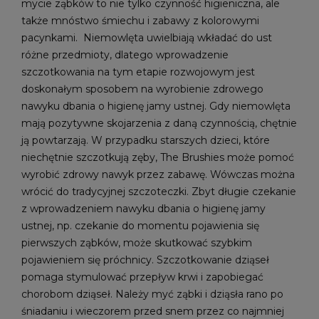
mycie ząbków to nie tylko czynność higieniczna, ale
także mnóstwo śmiechu i zabawy z kolorowymi
pacynkami. Niemowlęta uwielbiają wkładać do ust
różne przedmioty, dlatego wprowadzenie
szczotkowania na tym etapie rozwojowym jest
doskonałym sposobem na wyrobienie zdrowego
nawyku dbania o higienę jamy ustnej. Gdy niemowlęta
mają pozytywne skojarzenia z daną czynnością, chętnie
ją powtarzają. W przypadku starszych dzieci, które
niechętnie szczotkują zęby, The Brushies może pomoć
wyrobić zdrowy nawyk przez zabawę. Wówczas można
wrócić do tradycyjnej szczoteczki. Zbyt długie czekanie
z wprowadzeniem nawyku dbania o higienę jamy
ustnej, np. czekanie do momentu pojawienia się
pierwszych ząbków, może skutkować szybkim
pojawieniem się próchnicy. Szczotkowanie dziąseł
pomaga stymulować przepływ krwi i zapobiegać
chorobom dziąseł. Należy myć ząbki i dziąsła rano po
śniadaniu i wieczorem przed snem przez co najmniej