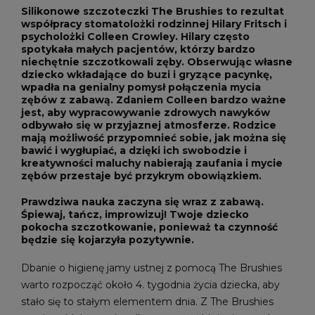
Silikonowe szczoteczki The Brushies to rezultat
współpracy stomatolożki rodzinnej Hilary Fritsch i
psycholożki Colleen Crowley. Hilary często
spotykała małych pacjentów, którzy bardzo
niechętnie szczotkowali zęby. Obserwując własne
dziecko wkładające do buzi i gryzące pacynkę,
wpadła na genialny pomysł połączenia mycia
zębów z zabawą. Zdaniem Colleen bardzo ważne
jest, aby wypracowywanie zdrowych nawyków
odbywało się w przyjaznej atmosferze. Rodzice
mają możliwość przypomnieć sobie, jak można się
bawić i wygłupiać, a dzięki ich swobodzie i
kreatywności maluchy nabierają zaufania i mycie
zębów przestaje być przykrym obowiązkiem.
Prawdziwa nauka zaczyna się wraz z zabawą.
Śpiewaj, tańcz, improwizuj! Twoje dziecko
pokocha szczotkowanie, ponieważ ta czynność
będzie się kojarzyła pozytywnie.
Dbanie o higienę jamy ustnej z pomocą The Brushies
warto rozpocząć około 4. tygodnia życia dziecka, aby
stało się to stałym elementem dnia. Z The Brushies