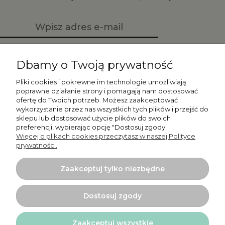
Zapisz się
Dbamy o Twoją prywatność
Pliki cookies i pokrewne im technologie umożliwiają
poprawne działanie strony i pomagają nam dostosować
ofertę do Twoich potrzeb. Możesz zaakceptować
Moje konto
wykorzystanie przez nas wszystkich tych plików i przejść do
sklepu lub dostosować użycie plików do swoich
preferencji, wybierając opcję "Dostosuj zgody".
Płatności i dostawa
Więcej o plikach cookies przeczytasz w naszej Polityce
prywatności.
Informacje
Zaakceptuj tylko niezbędne
O nas
Dostosuj zgody
Zaakceptuj wszystkie