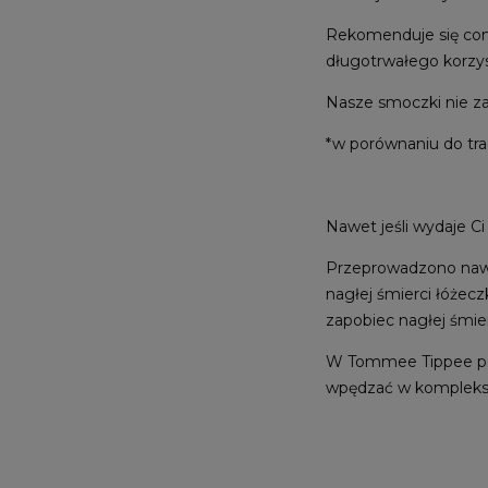
Rekomenduje się com
długotrwałego korzys
Nasze smoczki nie za
*w porównaniu do tra
Nawet jeśli wydaje Ci
Przeprowadzono nawe
nagłej śmierci łóżec
zapobiec nagłej śmier
W Tommee Tippee powta
wpędzać w kompleks