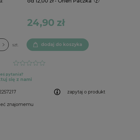
a:
od 12,00 zł
- Orlen Paczka
24,90 zł
dodaj do koszyka
szt.
eś pytania?
tuj się z nami
2257217
zapytaj o produkt
leć znajomemu