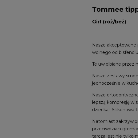
Tommee tippe
Girl (róż/beż)
Nasze akceptowane p
wolnego od bisfenolu
Te uwielbiane przez
Nasze zestawy smoczk
jednocześnie w kuchen
Nasze ortodontyczne*
lepszą kompresję w s
dziecka). Silikonowa
Natomiast zakrzywion
przeciwdziała gromadz
tarcza jest nie tylko 