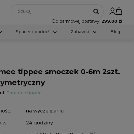
Do darmowej dostawy:
299,00 zł
Spacer i podróż
Zabawki
Blog
ee tippee smoczek 0-6m 2szt.
 symetryczny
nt:
Tommee tippee
ność:
na wyczerpaniu
 w:
24 godziny