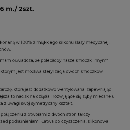
 m./ 2szt.
konaną w 100% z miękkiego silikonu klasy medycznej,
achów.
mam oświadcza, że poleciłoby nasze smoczki innym*
w którym jest możliwa sterylizacja dwóch smoczków
arczę, która jest dodatkowo wentylowana, zapewniając
za to nacisk na dziąsła i rozwijające się zęby mleczne u
a z uwagi swój symetryczny kształt.
połączeniu z otworami z dwóch stron tarczy
rzed podrażnieniami. Łatwa do czyszczenia, silikonowa