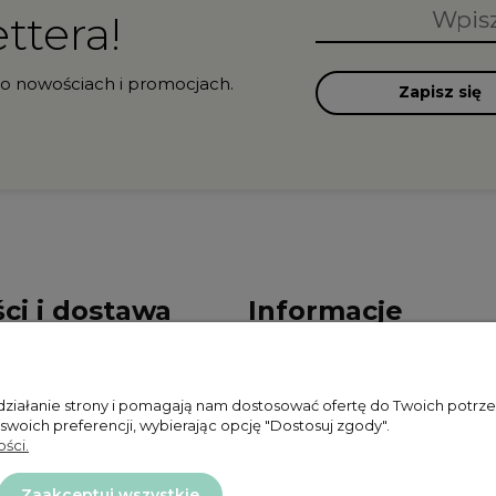
ttera!
 o nowościach i promocjach.
Zapisz się
ci i dostawa
Informacje
ności
Polityka prywatności
 działanie strony i pomagają nam dostosować ofertę do Twoich potr
ty dostawy
Zwroty i reklamacje
 swoich preferencji, wybierając opcję "Dostosuj zgody".
ści.
Regulamin
Zaakceptuj wszystkie