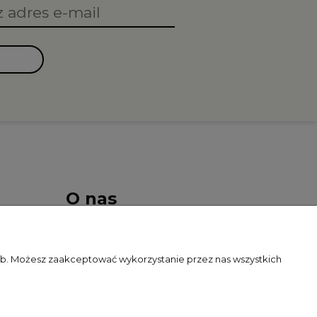
O nas
Kontakt i dane firmy
zeb. Możesz zaakceptować wykorzystanie przez nas wszystkich
O firmie
Blog