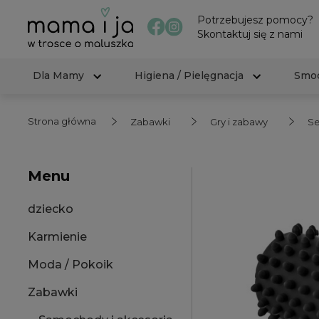
Potrzebujesz pomocy?
Skontaktuj się z nami
Dla Mamy
Higiena / Pielęgnacja
Smoc
Strona główna
Zabawki
Gry i zabawy
Se
Menu
dziecko
Karmienie
Moda / Pokoik
Zabawki