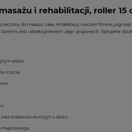
asażu i rehabilitacji, roller 15
naczony do masażu ciała, rehabilitacji, ćwiczeń fitness, jogi ora
 dziećmi, jest uatrakcyjnieniem zajęć grupowych. Specjalne sto
bytym urazie
ów czucia
krwi
tu
 oraz koślawości kończyn u dzieci
ia mięśniowego