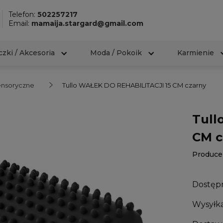
Telefon:
502257217
Email:
mamaija.stargard@gmail.com
zki / Akcesoria
Moda / Pokoik
Karmienie
nsoryczne
Tullo WAŁEK DO REHABILITACJI 15 CM czarny
Tull
CM c
Produce
Dostęp
Wysyłka