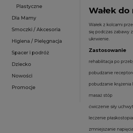
Plastyczne
Wałek do m
Dla Mamy
Wałek z kolcami przez
Smoczki / Akcesoria
się podczas zabawy z
ukrwienie.
Higiena / Pielęgnacja
Zastosowanie
Spacer i podróż
rehabilitacja po prze
Dziecko
pobudzanie receptor
Nowości
pobudzanie krążenia 
Promocje
masaż stóp
ćwiczenie siły uchwy
leczenie płaskostopia
zmniejszanie napięc