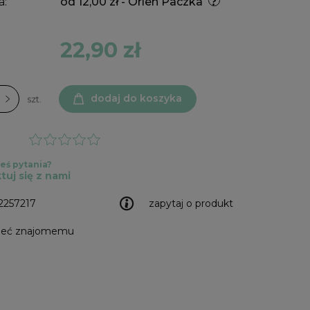
a:
od 12,00 zł
- Orlen Paczka
22,90 zł
dodaj do koszyka
szt.
eś pytania?
tuj się z nami
2257217
zapytaj o produkt
leć znajomemu