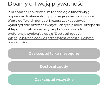
Informacje
Dbamy o Twoją prywatność
O nas
Pliki cookies i pokrewne im technologie umożliwiają
poprawne działanie strony i pomagają nam dostosować
ofertę do Twoich potrzeb. Możesz zaakceptować
wykorzystanie przez nas wszystkich tych plików i przejść do
sklepu lub dostosować użycie plików do swoich
preferencji, wybierając opcję "Dostosuj zgody".
Więcej o plikach cookies przeczytasz w naszej Polityce
Projekt i wykonanie:
Ecommercy.pl
prywatności.
Pokaż pełną wersję strony
Zaakceptuj tylko niezbędne
Sklep internetowy Shoper.pl
Dostosuj zgody
Zaakceptuj wszystkie