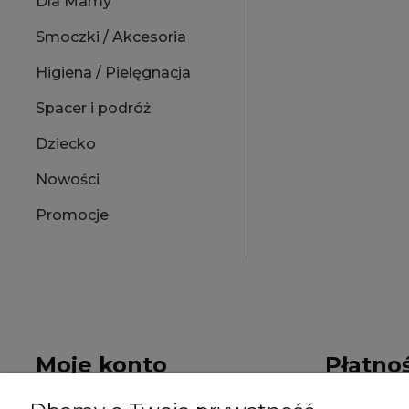
Dla Mamy
Smoczki / Akcesoria
Higiena / Pielęgnacja
Spacer i podróż
Dziecko
Nowości
Promocje
Moje konto
Płatnoś