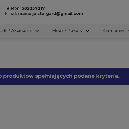
Telefon:
502257217
Email:
mamaija.stargard@gmail.com
zki / Akcesoria
Moda / Pokoik
Karmienie
o produktów spełniających podane kryteria.