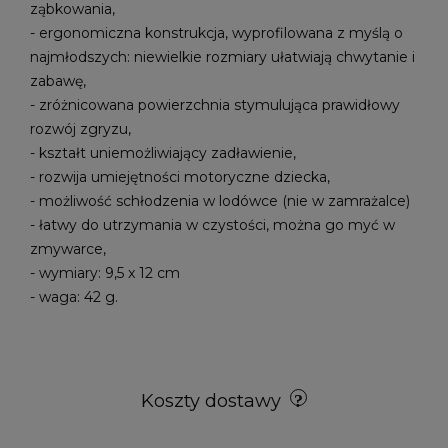
ząbkowania,
- ergonomiczna konstrukcja, wyprofilowana z myślą o
najmłodszych: niewielkie rozmiary ułatwiają chwytanie i
zabawę,
- zróżnicowana powierzchnia stymulująca prawidłowy
rozwój zgryzu,
- kształt uniemożliwiający zadławienie,
- rozwija umiejętności motoryczne dziecka,
- możliwość schłodzenia w lodówce (nie w zamrażalce)
- łatwy do utrzymania w czystości, można go myć w
zmywarce,
- wymiary: 9,5 x 12 cm
- waga: 42 g.
Koszty dostawy