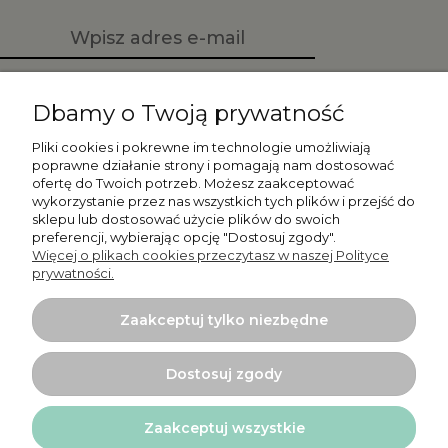
Zapisz się
Dbamy o Twoją prywatność
Pliki cookies i pokrewne im technologie umożliwiają
poprawne działanie strony i pomagają nam dostosować
ofertę do Twoich potrzeb. Możesz zaakceptować
Moje konto
wykorzystanie przez nas wszystkich tych plików i przejść do
sklepu lub dostosować użycie plików do swoich
preferencji, wybierając opcję "Dostosuj zgody".
Płatności i dostawa
Więcej o plikach cookies przeczytasz w naszej Polityce
prywatności.
Informacje
Zaakceptuj tylko niezbędne
O nas
Dostosuj zgody
Zaakceptuj wszystkie