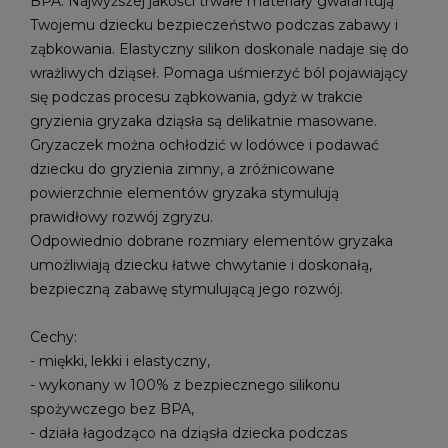
BPA. Najwyższej jakości trwałe materiały gwarantują
Twojemu dziecku bezpieczeństwo podczas zabawy i
ząbkowania. Elastyczny silikon doskonale nadaje się do
wrażliwych dziąseł. Pomaga uśmierzyć ból pojawiający
się podczas procesu ząbkowania, gdyż w trakcie
gryzienia gryzaka dziąsła są delikatnie masowane.
Gryzaczek można ochłodzić w lodówce i podawać
dziecku do gryzienia zimny, a zróżnicowane
powierzchnie elementów gryzaka stymulują
prawidłowy rozwój zgryzu.
Odpowiednio dobrane rozmiary elementów gryzaka
umożliwiają dziecku łatwe chwytanie i doskonałą,
bezpieczną zabawę stymulującą jego rozwój.
Cechy:
- miękki, lekki i elastyczny,
- wykonany w 100% z bezpiecznego silikonu
spożywczego bez BPA,
- działa łagodząco na dziąsła dziecka podczas