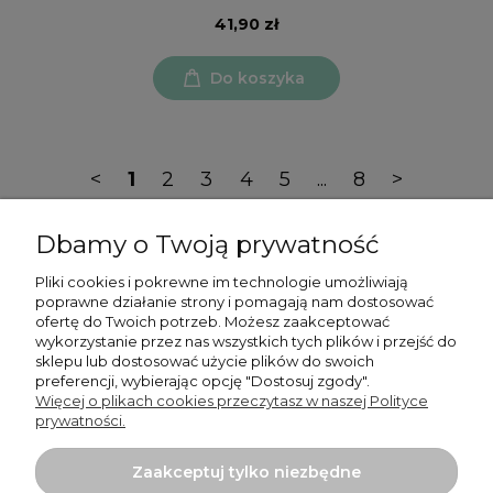
41,90 zł
Do koszyka
<
1
2
3
4
5
...
8
>
Dbamy o Twoją prywatność
Pliki cookies i pokrewne im technologie umożliwiają
poprawne działanie strony i pomagają nam dostosować
ofertę do Twoich potrzeb. Możesz zaakceptować
Moje konto
wykorzystanie przez nas wszystkich tych plików i przejść do
sklepu lub dostosować użycie plików do swoich
preferencji, wybierając opcję "Dostosuj zgody".
Płatności i dostawa
Więcej o plikach cookies przeczytasz w naszej Polityce
prywatności.
Informacje
Zaakceptuj tylko niezbędne
O nas