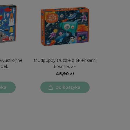
Dwustronne
Mudpuppy Puzzle z okienkami
0el.
kosmos 2+
45,90 zł
yka
Do koszyka