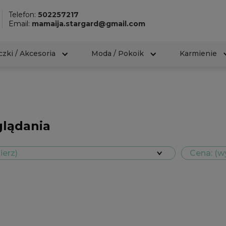
Telefon:
502257217
Email:
mamaija.stargard@gmail.com
zki / Akcesoria
Moda / Pokoik
Karmienie
e
glądania
ierz)
Cena: (w