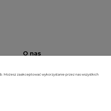
O nas
Kontakt i dane firmy
zeb. Możesz zaakceptować wykorzystanie przez nas wszystkich
O firmie
Blog