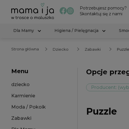
Potrzebujesz pomocy?
Skontaktuj się z nami
Dla Mamy
Higiena / Pielęgnacja
Smoc
Strona główna
Dziecko
Zabawki
Puzzl
Menu
Opcje prze
dziecko
Producent: (wyb
Karmienie
Moda / Pokoik
Puzzle
Zabawki