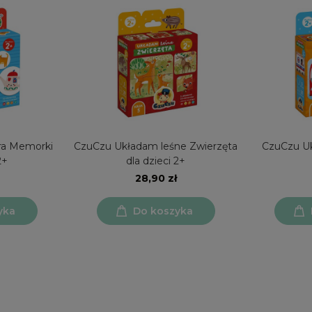
ra Memorki
CzuCzu Układam leśne Zwierzęta
CzuCzu Uk
2+
dla dzieci 2+
28,90 zł
yka
Do koszyka