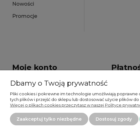
Nowości
Promocje
Moje konto
Płatnoś
Dbamy o Twoją prywatność
Twoje zamówienia
Formy płat
Pliki cookies i pokrewne im technologie umożliwiają poprawne
Ustawienia konta
Czas i kosz
tych plików i przejść do sklepu lub dostosować użycie plików do
Więcej o plikach cookies przeczytasz w naszej Polityce prywatno
Przechowalnia
Zaakceptuj tylko niezbędne
Dostosuj zgody