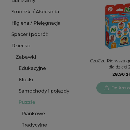
Dla Mamy
Smoczki / Akcesoria
Higiena / Pielęgnacja
Spacer i podróż
Dziecko
Zabawki
CzuCzu Pierwsza g
dla dzieci 
Edukacyjne
28,90 zł
Klocki
Do kosz
Samochody i pojazdy
Puzzle
Piankowe
Tradycyjne