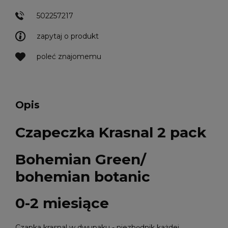
502257217
zapytaj o produkt
poleć znajomemu
Opis
Czapeczka Krasnal 2 pack
Bohemian Green/
bohemian botanic
0-2 miesiące
Czapka krasnal w dwupaku - niezbędnik każdej