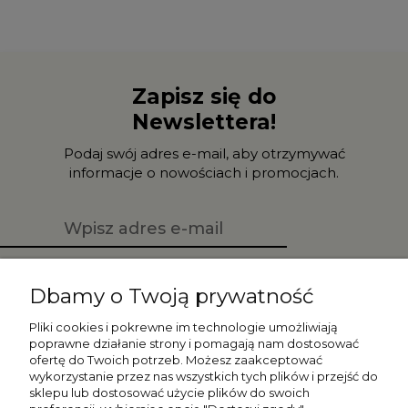
Zapisz się do
Newslettera!
Podaj swój adres e-mail, aby otrzymywać
informacje o nowościach i promocjach.
Zapisz się
Dbamy o Twoją prywatność
Pliki cookies i pokrewne im technologie umożliwiają
poprawne działanie strony i pomagają nam dostosować
ofertę do Twoich potrzeb. Możesz zaakceptować
Moje konto
wykorzystanie przez nas wszystkich tych plików i przejść do
sklepu lub dostosować użycie plików do swoich