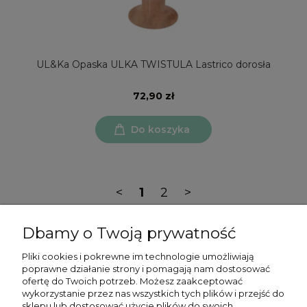
UL&Ka Opaska ULKA TWISTULA Lastrico dorosła
72,90 zł
Do koszyka
<
1
2
>
Dbamy o Twoją prywatność
Pliki cookies i pokrewne im technologie umożliwiają
poprawne działanie strony i pomagają nam dostosować
ofertę do Twoich potrzeb. Możesz zaakceptować
Moje konto
wykorzystanie przez nas wszystkich tych plików i przejść do
sklepu lub dostosować użycie plików do swoich