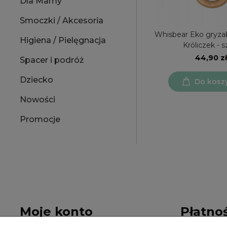
Dla Mamy
Smoczki / Akcesoria
Whisbear Eko gryza
Higiena / Pielęgnacja
Króliczek - s
44,90 zł
Spacer i podróż
Dziecko
Do kosz
Nowości
Promocje
Moje konto
Płatnoś