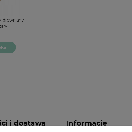
k drewniany
zary
yka
ci i dostawa
Informacje