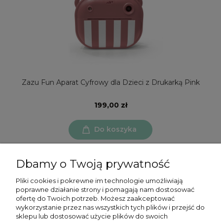
Zazu Fun Aparat Cyfrowy dla Dzieci z Drukarką Pink
199,00 zł
Do koszyka
Dbamy o Twoją prywatność
Pliki cookies i pokrewne im technologie umożliwiają
poprawne działanie strony i pomagają nam dostosować
ofertę do Twoich potrzeb. Możesz zaakceptować
Moje konto
wykorzystanie przez nas wszystkich tych plików i przejść do
sklepu lub dostosować użycie plików do swoich