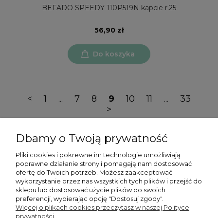
BEFADO SPEEDY 110P519N kapcie r.25
56,90 zł
Do koszyka
<
1
...
7
8
9
10
11
...
33
>
Dbamy o Twoją prywatność
Pliki cookies i pokrewne im technologie umożliwiają
poprawne działanie strony i pomagają nam dostosować
ofertę do Twoich potrzeb. Możesz zaakceptować
Moje konto
wykorzystanie przez nas wszystkich tych plików i przejść do
sklepu lub dostosować użycie plików do swoich
preferencji, wybierając opcję "Dostosuj zgody".
Płatności i dostawa
Więcej o plikach cookies przeczytasz w naszej Polityce
prywatności.