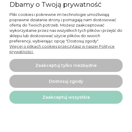
Informacje
Dbamy o Twoją prywatność
O nas
Pliki cookies i pokrewne im technologie umożliwiają
poprawne działanie strony i pomagają nam dostosować
ofertę do Twoich potrzeb. Możesz zaakceptować
wykorzystanie przez nas wszystkich tych plików i przejść do
sklepu lub dostosować użycie plików do swoich
preferencji, wybierając opcję "Dostosuj zgody".
Więcej o plikach cookies przeczytasz w naszej Polityce
Projekt i wykonanie:
Ecommercy.pl
prywatności.
Pokaż pełną wersję strony
Zaakceptuj tylko niezbędne
Sklep internetowy Shoper.pl
Dostosuj zgody
Zaakceptuj wszystkie