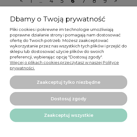
<
1
...
4
5
6
7
8
9
>
Dbamy o Twoją prywatność
Pliki cookies i pokrewne im technologie umożliwiają
poprawne działanie strony i pomagają nam dostosować
ofertę do Twoich potrzeb. Możesz zaakceptować
Moje konto
wykorzystanie przez nas wszystkich tych plików i przejść do
sklepu lub dostosować użycie plików do swoich
preferencji, wybierając opcję "Dostosuj zgody".
Płatności i dostawa
Więcej o plikach cookies przeczytasz w naszej Polityce
prywatności.
Informacje
Zaakceptuj tylko niezbędne
O nas
Dostosuj zgody
Zaakceptuj wszystkie
Projekt i wykonanie:
Ecommercy.pl
Pokaż pełną wersję strony