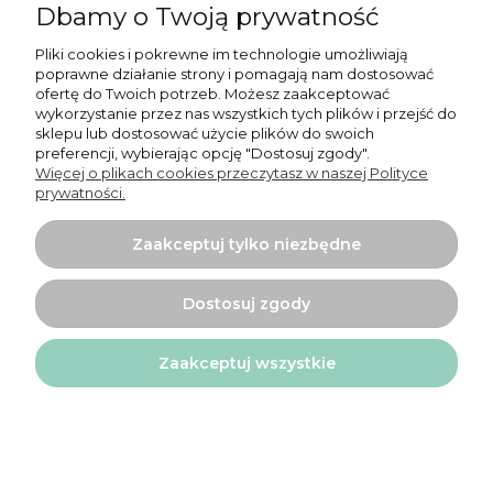
Dbamy o Twoją prywatność
Płatności i dostawa
Pliki cookies i pokrewne im technologie umożliwiają
Informacje
poprawne działanie strony i pomagają nam dostosować
ofertę do Twoich potrzeb. Możesz zaakceptować
O nas
wykorzystanie przez nas wszystkich tych plików i przejść do
sklepu lub dostosować użycie plików do swoich
preferencji, wybierając opcję "Dostosuj zgody".
Więcej o plikach cookies przeczytasz w naszej Polityce
prywatności.
Zaakceptuj tylko niezbędne
Projekt i wykonanie:
Ecommercy.pl
Pokaż pełną wersję strony
Dostosuj zgody
Sklep internetowy Shoper.pl
Zaakceptuj wszystkie