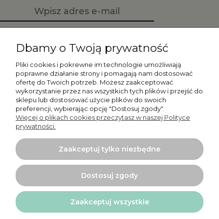
Zapisz się
Dbamy o Twoją prywatność
Pliki cookies i pokrewne im technologie umożliwiają
poprawne działanie strony i pomagają nam dostosować
ofertę do Twoich potrzeb. Możesz zaakceptować
Moje konto
wykorzystanie przez nas wszystkich tych plików i przejść do
sklepu lub dostosować użycie plików do swoich
preferencji, wybierając opcję "Dostosuj zgody".
Płatności i dostawa
Więcej o plikach cookies przeczytasz w naszej Polityce
prywatności.
Informacje
Zaakceptuj tylko niezbędne
O nas
Dostosuj zgody
Zaakceptuj wszystkie
Projekt i wykonanie:
Ecommercy.pl