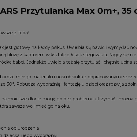
ARS Przytulanka Max 0m+, 35
zawsze z Tobą!
jest gotowy na każdy psikus! Uwielbia się bawić i wymyślać nowe
oną bluzę z kapturem w kształcie łusek stegozaura. Nigdy się nie
ódka babci. Jednakże uwielbia też się przytulać i chętnie ucina
bardzo miłego materiału i nosi ubranka z dopracowanymi szczegó
ze 30°. Pobudza wyobraźnię i fantazję u dzieci oraz rozwija zdo
et najmniejsze dłonie mogą go bez problemu utrzymać i można g
która zawsze woli mieć go na oku.
ednia od urodzenia
i dziecka i jego wyobraźnię