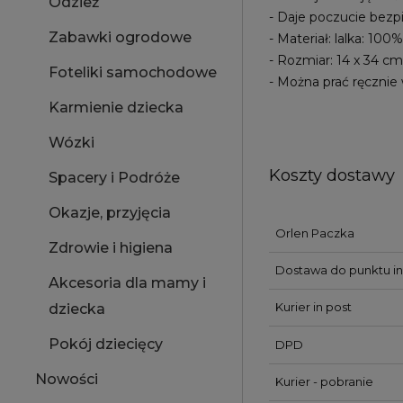
Odzież
- Daje poczucie bez
Zabawki ogrodowe
- Materiał: lalka: 10
- Rozmiar: 14 x 34 cm
Foteliki samochodowe
- Można prać ręcznie
Karmienie dziecka
Wózki
Koszty dostawy
Spacery i Podróże
Okazje, przyjęcia
Orlen Paczka
Zdrowie i higiena
Dostawa do punktu in
Akcesoria dla mamy i
Kurier in post
dziecka
Pokój dziecięcy
DPD
Nowości
Kurier - pobranie