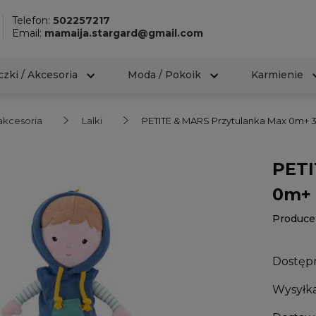
Telefon:
502257217
Email:
mamaija.stargard@gmail.com
zki / Akcesoria
Moda / Pokoik
Karmienie
 akcesoria
Lalki
PETITE & MARS Przytulanka Max 0m+ 
PETI
0m+ 
Produce
Dostęp
Wysyłka