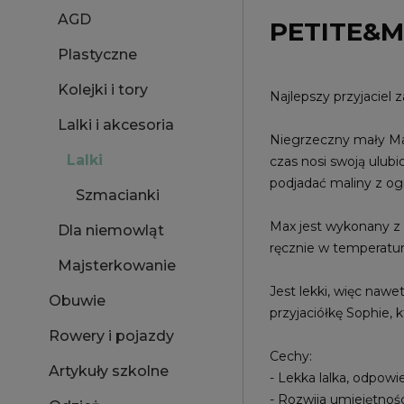
AGD
PETITE&M
Plastyczne
Kolejki i tory
Najlepszy przyjaciel 
Lalki i akcesoria
Niegrzeczny mały Max 
Lalki
czas nosi swoją ulubi
podjadać maliny z ogr
Szmacianki
Max jest wykonany z 
Dla niemowląt
ręcznie w temperatur
Majsterkowanie
Jest lekki, więc naw
Obuwie
przyjaciółkę Sophie, 
Rowery i pojazdy
Cechy:
Artykuły szkolne
- Lekka lalka, odpowi
- Rozwija umiejętnośc