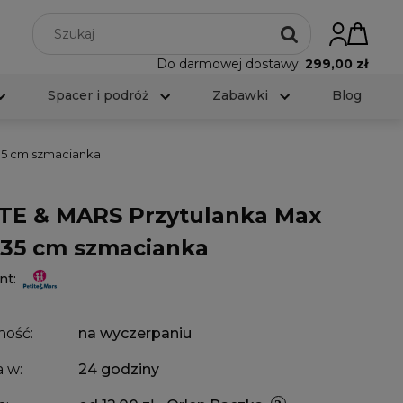
Do darmowej dostawy:
299,00 zł
Spacer i podróż
Zabawki
Blog
35 cm szmacianka
TE & MARS Przytulanka Max
35 cm szmacianka
nt:
ność:
na wyczerpaniu
 w:
24 godziny