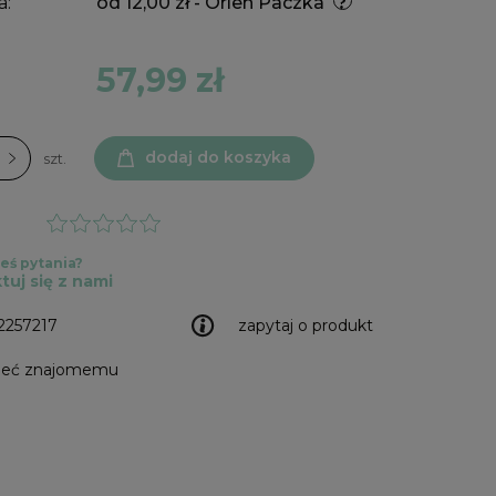
a:
od 12,00 zł
- Orlen Paczka
57,99 zł
dodaj do koszyka
szt.
eś pytania?
tuj się z nami
2257217
zapytaj o produkt
leć znajomemu